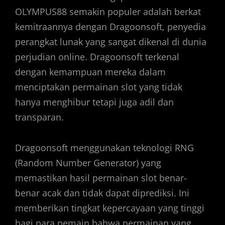
OLYMPUS88 semakin populer adalah berkat
kemitraannya dengan Dragoonsoft, penyedia
perangkat lunak yang sangat dikenal di dunia
perjudian online. Dragoonsoft terkenal
dengan kemampuan mereka dalam
menciptakan permainan slot yang tidak
hanya menghibur tetapi juga adil dan
transparan.
Dragoonsoft menggunakan teknologi RNG
(Random Number Generator) yang
memastikan hasil permainan slot benar-
benar acak dan tidak dapat diprediksi. Ini
memberikan tingkat kepercayaan yang tinggi
bagi para pemain bahwa permainan yang