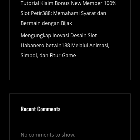
Tutorial Klaim Bonus New Member 100%
Slot Petir388: Memahami Syarat dan
Bermain dengan Bijak
Mengungkap Inovasi Desain Slot
Habanero betwin188 Melalui Animasi,
Simbol, dan Fitur Game
Recent Comments
No comments to show.