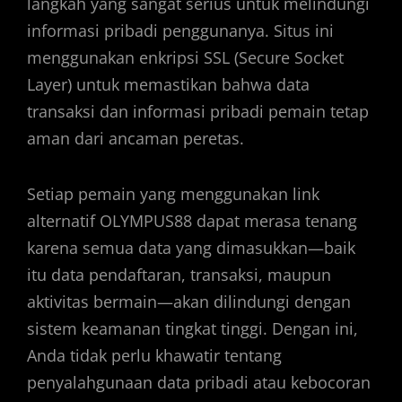
langkah yang sangat serius untuk melindungi
informasi pribadi penggunanya. Situs ini
menggunakan enkripsi SSL (Secure Socket
Layer) untuk memastikan bahwa data
transaksi dan informasi pribadi pemain tetap
aman dari ancaman peretas.
Setiap pemain yang menggunakan link
alternatif OLYMPUS88 dapat merasa tenang
karena semua data yang dimasukkan—baik
itu data pendaftaran, transaksi, maupun
aktivitas bermain—akan dilindungi dengan
sistem keamanan tingkat tinggi. Dengan ini,
Anda tidak perlu khawatir tentang
penyalahgunaan data pribadi atau kebocoran