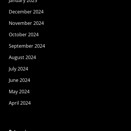
January 2025
December 2024
November 2024
October 2024
September 2024
August 2024
July 2024
June 2024
May 2024
April 2024