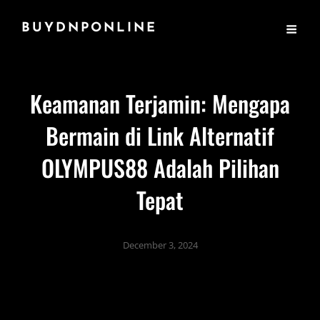
BUYDNPONLINE
Keamanan Terjamin: Mengapa
Bermain di Link Alternatif
OLYMPUS88 Adalah Pilihan
Tepat
December 3, 2024