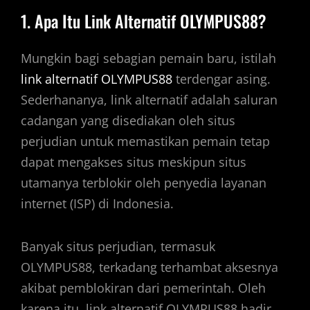
1. Apa Itu Link Alternatif OLYMPUS88?
Mungkin bagi sebagian pemain baru, istilah
link alternatif OLYMPUS88
terdengar asing.
Sederhananya, link alternatif adalah saluran
cadangan yang disediakan oleh situs
perjudian untuk memastikan pemain tetap
dapat mengakses situs meskipun situs
utamanya terblokir oleh penyedia layanan
internet (ISP) di Indonesia.
Banyak situs perjudian, termasuk
OLYMPUS88, terkadang terhambat aksesnya
akibat pemblokiran dari pemerintah. Oleh
karena itu, link alternatif OLYMPUS88 hadir