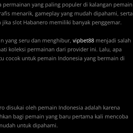
a permainan yang paling populer di kalangan pemain
rafis menarik, gameplay yang mudah dipahami, serta
 jika slot Habanero memiliki banyak penggemar.
n yang seru dan menghibur,
vipbet88
menjadi salah
ti koleksi permainan dari provider ini. Lalu, apa
u cocok untuk pemain Indonesia yang bermain di
o disukai oleh pemain Indonesia adalah karena
kan bagi pemain yang baru pertama kali mencoba
if mudah untuk dipahami.