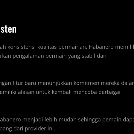
isten
lah konsistensi kualitas permainan. Habanero memili
irkan pengalaman bermain yang stabil dan
ngan fitur baru menunjukkan komitmen mereka dal
emiliki alasan untuk kembali mencoba berbagai
 Habanero menjadi lebih mudah sehingga pemain dap
ang dari provider ini.