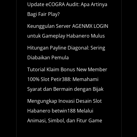
Update eCOGRA Audit: Apa Artinya
Bagi Fair Play?
Keunggulan Server AGENMX LOGIN
untuk Gameplay Habanero Mulus
Hitungan Payline Diagonal: Sering
Diabaikan Pemula
Tutorial Klaim Bonus New Member
100% Slot Petir388: Memahami
Syarat dan Bermain dengan Bijak
Mengungkap Inovasi Desain Slot
Habanero betwin188 Melalui
Animasi, Simbol, dan Fitur Game