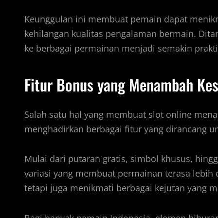
Keunggulan ini membuat pemain dapat menikm
kehilangan kualitas pengalaman bermain. Dita
ke berbagai permainan menjadi semakin prakti
Fitur Bonus yang Menambah Ke
Salah satu hal yang membuat slot online mena
menghadirkan berbagai fitur yang dirancang 
Mulai dari putaran gratis, simbol khusus, hing
variasi yang membuat permainan terasa lebih 
tetapi juga menikmati berbagai kejutan yang 
Bagi banyak pemain Indonesia, elemen hiburan