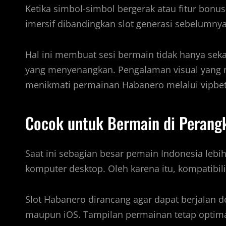
Ketika simbol-simbol bergerak atau fitur bonu
imersif dibandingkan slot generasi sebelumnya
Hal ini membuat sesi bermain tidak hanya sek
yang menyenangkan. Pengalaman visual yang 
menikmati permainan Habanero melalui vipbet
Cocok untuk Bermain di Perang
Saat ini sebagian besar pemain Indonesia le
komputer desktop. Oleh karena itu, kompatibili
Slot Habanero dirancang agar dapat berjalan d
maupun iOS. Tampilan permainan tetap optimal