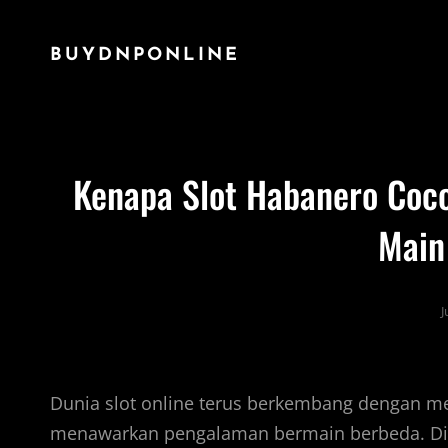
BUYDNPONLINE
Kenapa Slot Habanero Coc
Main
J
Dunia slot online terus berkembang dengan m
menawarkan pengalaman bermain berbeda. Di a