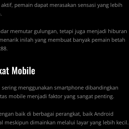
s aktif, pemain dapat merasakan sensasi yang lebih
.
adar memutar gulungan, tetapi juga menjadi hiburan
menarik inilah yang membuat banyak pemain betah
88.
kat Mobile
bih sering menggunakan smartphone dibandingkan
tas mobile menjadi faktor yang sangat penting.
engan baik di berbagai perangkat, baik Android
 meskipun dimainkan melalui layar yang lebih kecil.