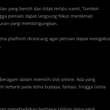
n yang bersih dan tidak terlalu rumit. Tombol-
ngga pemain dapat langsung fokus menikmati
turan yang membingungkan.
rena platform dirancang agar pemain dapat mengaks
.
 beragam dalam memilih slot online. Ada yang
 tertarik pada tema budaya, fantasi, hingga cerita
n menghadirkan berbagai pilihan tema yang