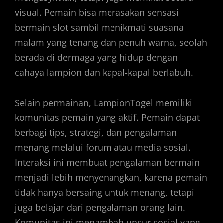
visual. Pemain bisa merasakan sensasi
bermain slot sambil menikmati suasana
malam yang tenang dan penuh warna, seolah
berada di dermaga yang hidup dengan
cahaya lampion dan kapal-kapal berlabuh.
Selain permainan, LampionTogel memiliki
komunitas pemain yang aktif. Pemain dapat
berbagi tips, strategi, dan pengalaman
menang melalui forum atau media sosial.
Interaksi ini membuat pengalaman bermain
menjadi lebih menyenangkan, karena pemain
tidak hanya bersaing untuk menang, tetapi
juga belajar dari pengalaman orang lain.
Komunitas ini menambah unsur sosial yang