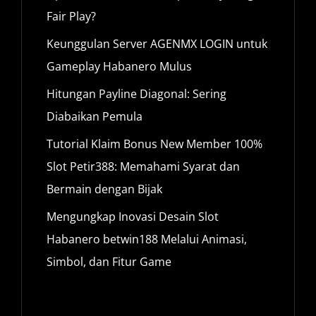
Fair Play?
Keunggulan Server AGENMX LOGIN untuk
Gameplay Habanero Mulus
Hitungan Payline Diagonal: Sering
Diabaikan Pemula
Tutorial Klaim Bonus New Member 100%
Slot Petir388: Memahami Syarat dan
Bermain dengan Bijak
Mengungkap Inovasi Desain Slot
Habanero betwin188 Melalui Animasi,
Simbol, dan Fitur Game