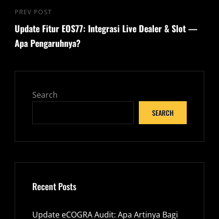
PREV POST
Previous
Update Fitur EOS77: Integrasi Live Dealer & Slot —
Post
Apa Pengaruhnya?
Search
SEARCH
Recent Posts
Update eCOGRA Audit: Apa Artinya Bagi