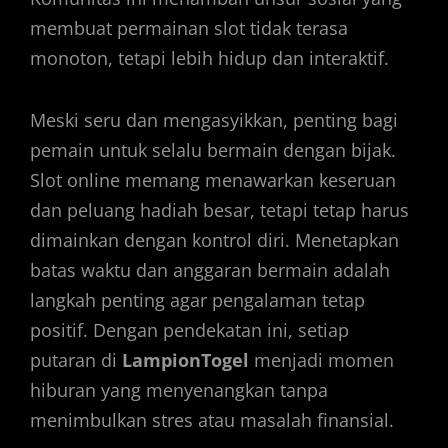
membuat permainan slot tidak terasa
monoton, tetapi lebih hidup dan interaktif.
Meski seru dan mengasyikkan, penting bagi
pemain untuk selalu bermain dengan bijak.
Slot online memang menawarkan keseruan
dan peluang hadiah besar, tetapi tetap harus
dimainkan dengan kontrol diri. Menetapkan
batas waktu dan anggaran bermain adalah
langkah penting agar pengalaman tetap
positif. Dengan pendekatan ini, setiap
putaran di
LampionTogel
menjadi momen
hiburan yang menyenangkan tanpa
menimbulkan stres atau masalah finansial.