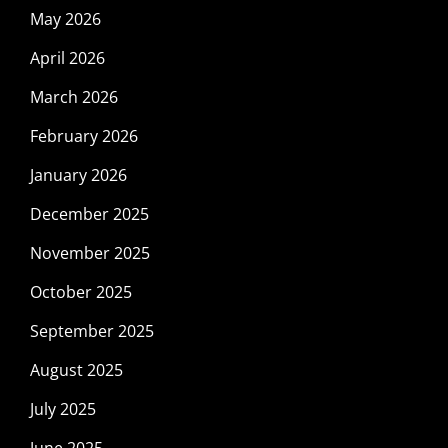
May 2026
April 2026
March 2026
February 2026
January 2026
December 2025
November 2025
October 2025
September 2025
August 2025
July 2025
June 2025