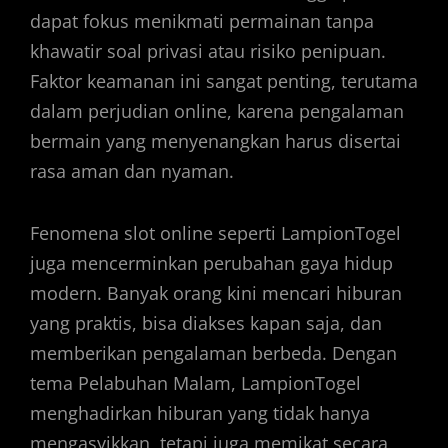
dapat fokus menikmati permainan tanpa
khawatir soal privasi atau risiko penipuan.
Faktor keamanan ini sangat penting, terutama
dalam perjudian online, karena pengalaman
bermain yang menyenangkan harus disertai
rasa aman dan nyaman.
Fenomena slot online seperti LampionTogel
juga mencerminkan perubahan gaya hidup
modern. Banyak orang kini mencari hiburan
yang praktis, bisa diakses kapan saja, dan
memberikan pengalaman berbeda. Dengan
tema Pelabuhan Malam, LampionTogel
menghadirkan hiburan yang tidak hanya
mengasyikkan, tetapi juga memikat secara