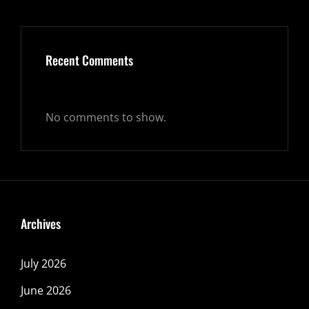
Recent Comments
No comments to show.
Archives
July 2026
June 2026