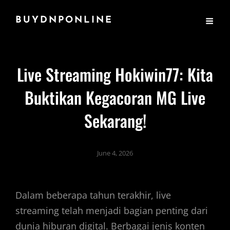
BUYDNPONLINE
Live Streaming Hokiwin77: Kita
Buktikan Kegacoran MG Live
Sekarang!
June 4, 2026
Dalam beberapa tahun terakhir, live
streaming telah menjadi bagian penting dari
dunia hiburan digital. Berbagai jenis konten