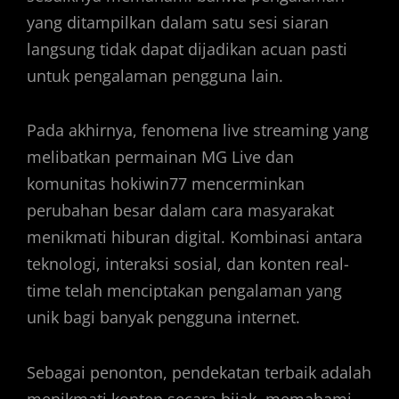
yang ditampilkan dalam satu sesi siaran
langsung tidak dapat dijadikan acuan pasti
untuk pengalaman pengguna lain.
Pada akhirnya, fenomena live streaming yang
melibatkan permainan MG Live dan
komunitas hokiwin77 mencerminkan
perubahan besar dalam cara masyarakat
menikmati hiburan digital. Kombinasi antara
teknologi, interaksi sosial, dan konten real-
time telah menciptakan pengalaman yang
unik bagi banyak pengguna internet.
Sebagai penonton, pendekatan terbaik adalah
menikmati konten secara bijak, memahami