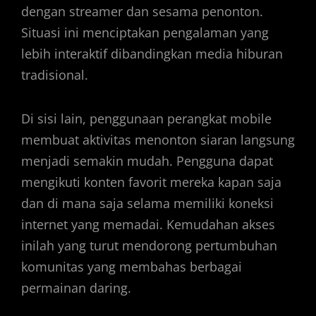
dengan streamer dan sesama penonton.
Situasi ini menciptakan pengalaman yang
lebih interaktif dibandingkan media hiburan
tradisional.
Di sisi lain, penggunaan perangkat mobile
membuat aktivitas menonton siaran langsung
menjadi semakin mudah. Pengguna dapat
mengikuti konten favorit mereka kapan saja
dan di mana saja selama memiliki koneksi
internet yang memadai. Kemudahan akses
inilah yang turut mendorong pertumbuhan
komunitas yang membahas berbagai
permainan daring.