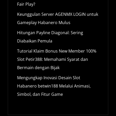
Fair Play?
Keunggulan Server AGENMX LOGIN untuk
Gameplay Habanero Mulus
Hitungan Payline Diagonal: Sering
Diabaikan Pemula
Tutorial Klaim Bonus New Member 100%
Slot Petir388: Memahami Syarat dan
Bermain dengan Bijak
Mengungkap Inovasi Desain Slot
Habanero betwin188 Melalui Animasi,
Simbol, dan Fitur Game