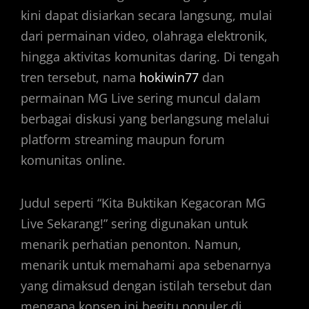
kini dapat disiarkan secara langsung, mulai
dari permainan video, olahraga elektronik,
hingga aktivitas komunitas daring. Di tengah
tren tersebut, nama
hokiwin77
dan
permainan MG Live sering muncul dalam
berbagai diskusi yang berlangsung melalui
platform streaming maupun forum
komunitas online.
Judul seperti “Kita Buktikan Kegacoran MG
Live Sekarang!” sering digunakan untuk
menarik perhatian penonton. Namun,
menarik untuk memahami apa sebenarnya
yang dimaksud dengan istilah tersebut dan
mengapa konsep ini begitu populer di