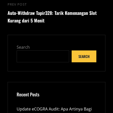
PREV POST
Previous
Auto-Withdraw Tapir328: Tarik Kemenangan Slot
Post
Kurang dari 5 Menit
Search
SEARCH
Recent Posts
Update eCOGRA Audit: Apa Artinya Bagi