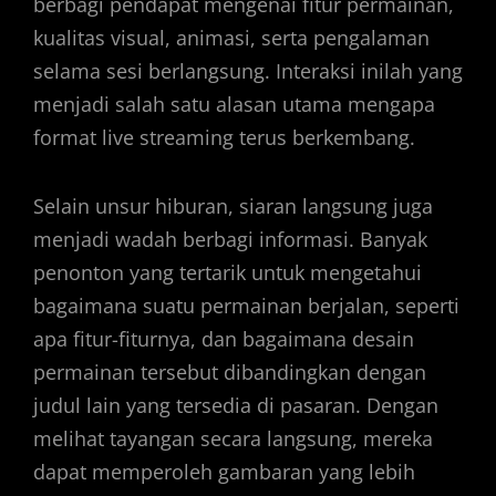
berbagi pendapat mengenai fitur permainan,
kualitas visual, animasi, serta pengalaman
selama sesi berlangsung. Interaksi inilah yang
menjadi salah satu alasan utama mengapa
format live streaming terus berkembang.
Selain unsur hiburan, siaran langsung juga
menjadi wadah berbagi informasi. Banyak
penonton yang tertarik untuk mengetahui
bagaimana suatu permainan berjalan, seperti
apa fitur-fiturnya, dan bagaimana desain
permainan tersebut dibandingkan dengan
judul lain yang tersedia di pasaran. Dengan
melihat tayangan secara langsung, mereka
dapat memperoleh gambaran yang lebih