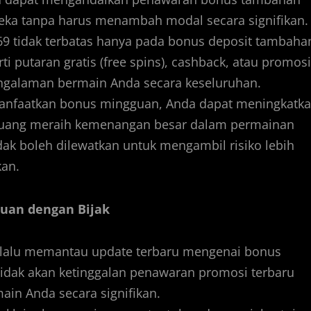
reka tanpa harus menambah modal secara signifikan.
9 tidak terbatas hanya pada bonus deposit tambaha
putaran gratis (free spins), cashback, atau promosi
ngalaman bermain Anda secara keseluruhan.
nfaatkan bonus mingguan, Anda dapat meningkatk
luang meraih kemenangan besar dalam permainan
idak boleh dilewatkan untuk mengambil risiko lebih
kan.
uan dengan Bijak
selalu memantau update terbaru mengenai bonus
idak akan ketinggalan penawaran promosi terbaru
in Anda secara signifikan.