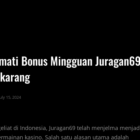
mati Bonus Mingguan Juragan6
karang
July 15, 2024
eliat di Indonesia, Juragan69 telah menjelma menjad
ermainan kasino. Salah satu alasan utama adalah