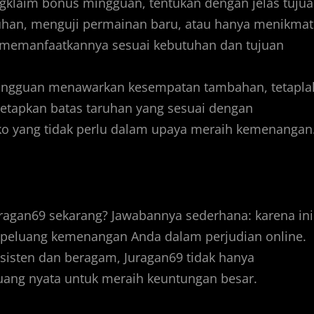
gklaim bonus mingguan, tentukan dengan jelas tuju
uhan, menguji permainan baru, atau hanya menikmat
uk memanfaatkannya sesuai kebutuhan dan tujuan
ingguan menawarkan kesempatan tambahan, tetapla
Tetapkan batas taruhan yang sesuai dengan
ko yang tidak perlu dalam upaya meraih kemenangan
agan69 sekarang? Jawabannya sederhana: karena ini
peluang kemenangan Anda dalam perjudian online.
isten dan beragam, Juragan69 tidak hanya
uang nyata untuk meraih keuntungan besar.