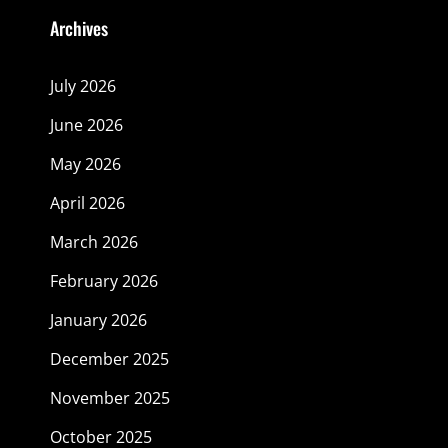
Archives
July 2026
June 2026
May 2026
April 2026
March 2026
February 2026
January 2026
December 2025
November 2025
October 2025