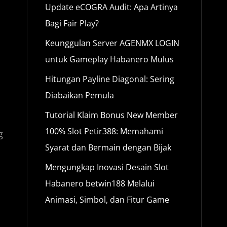
Update eCOGRA Audit: Apa Artinya
Bagi Fair Play?
Keunggulan Server AGENMX LOGIN
untuk Gameplay Habanero Mulus
Hitungan Payline Diagonal: Sering
Diabaikan Pemula
Tutorial Klaim Bonus New Member
100% Slot Petir388: Memahami
g
Syarat dan Bermain dengan Bijak
Mengungkap Inovasi Desain Slot
Habanero betwin188 Melalui
Animasi, Simbol, dan Fitur Game
h