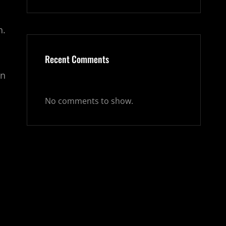
n.
Recent Comments
an
No comments to show.