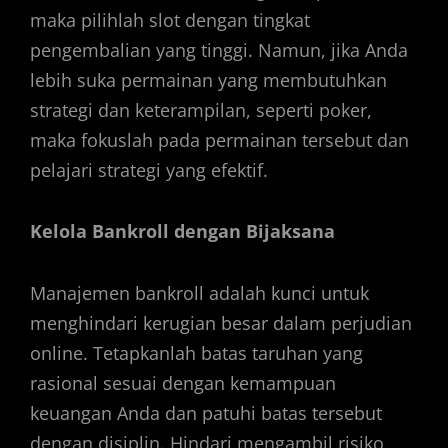
maka pilihlah slot dengan tingkat
pengembalian yang tinggi. Namun, jika Anda
lebih suka permainan yang membutuhkan
strategi dan keterampilan, seperti poker,
maka fokuslah pada permainan tersebut dan
pelajari strategi yang efektif.
Kelola Bankroll dengan Bijaksana
Manajemen bankroll adalah kunci untuk
menghindari kerugian besar dalam perjudian
online. Tetapkanlah batas taruhan yang
rasional sesuai dengan kemampuan
keuangan Anda dan patuhi batas tersebut
dengan disiplin. Hindari mengambil risiko