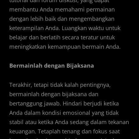
membantu Anda memahami permainan
dengan lebih baik dan mengembangkan
keterampilan Anda. Luangkan waktu untuk
belajar dan berlatih secara teratur untuk
meningkatkan kemampuan bermain Anda.
Bermainlah dengan Bijaksana
Terakhir, tetapi tidak kalah pentingnya,
bermainlah dengan bijaksana dan
bertanggung jawab. Hindari berjudi ketika
Anda dalam kondisi emosional yang tidak
stabil atau ketika Anda sedang dalam tekanan
keuangan. Tetaplah tenang dan fokus saat