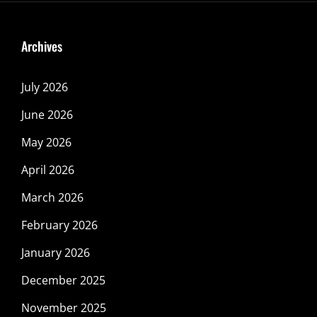
Archives
July 2026
June 2026
May 2026
April 2026
March 2026
February 2026
January 2026
December 2025
November 2025