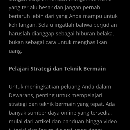
yang terlalu besar dan jangan pernah
bertaruh lebih dari yang Anda mampu untuk
kehilangan. Selalu ingatlah bahwa perjudian
haruslah dianggap sebagai hiburan belaka,
bukan sebagai cara untuk menghasilkan
uang.
Pelajari Strategi dan Teknik Bermain
Untuk meningkatkan peluang Anda dalam
Dewarans, penting untuk mempelajari
strategi dan teknik bermain yang tepat. Ada
banyak sumber daya online yang tersedia,
mulai dari artikel dan panduan hingga video
tutorial dan forum diskusi, yang dapat