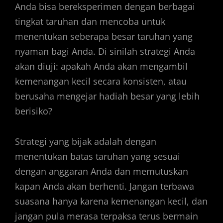
Anda bisa bereksperimen dengan berbagai
tingkat taruhan dan mencoba untuk
menentukan seberapa besar taruhan yang
nyaman bagi Anda. Di sinilah strategi Anda
akan diuji: apakah Anda akan mengambil
kemenangan kecil secara konsisten, atau
berusaha mengejar hadiah besar yang lebih
berisiko?
Strategi yang bijak adalah dengan
menentukan batas taruhan yang sesuai
dengan anggaran Anda dan memutuskan
kapan Anda akan berhenti. Jangan terbawa
suasana hanya karena kemenangan kecil, dan
jangan pula merasa terpaksa terus bermain