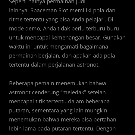
Seperti halnya permainan judi
lainnya, Spaceman Slot memiliki pola dan
ritme tertentu yang bisa Anda pelajari. Di
mode demo, Anda tidak perlu terburu-buru
untuk mencapai kemenangan besar. Gunakan
waktu ini untuk mengamati bagaimana
permainan berjalan, dan apakah ada pola
tertentu dalam perjalanan astronot.
Beberapa pemain menemukan bahwa
astronot cenderung “meledak” setelah
mencapai titik tertentu dalam beberapa
putaran, sementara yang lain mungkin
menemukan bahwa mereka bisa bertahan
lebih lama pada putaran tertentu. Dengan