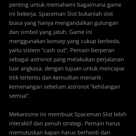
penting untuk memahami bagaimana game
ini bekerja. Spaceman Slot bukanlah slot
biasa yang hanya mengandalkan gulungan
dan simbol yang jatuh. Game ini
menggunakan konsep yang cukup berbeda,
yaitu sistem “cash out”. Pemain berperan
sebagai astronot yang melakukan perjalanan
luar angkasa, dengan tujuan untuk mencapai
titik tertentu dan kemudian menarik
kemenangan sebelum astronot “kehilangan
semua”.
Mekanisme ini membuat Spaceman Slot lebih
interaktif dan penuh strategi. Pemain harus
memutuskan kapan harus berhenti dan