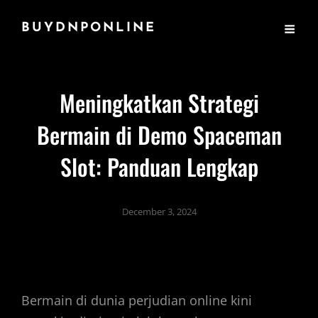
BUYDNPONLINE
Meningkatkan Strategi
Bermain di Demo Spaceman
Slot: Panduan Lengkap
December 3, 2024
Bermain di dunia perjudian online kini