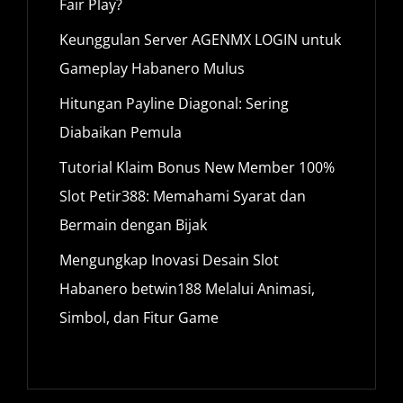
Fair Play?
Keunggulan Server AGENMX LOGIN untuk
Gameplay Habanero Mulus
Hitungan Payline Diagonal: Sering
Diabaikan Pemula
Tutorial Klaim Bonus New Member 100%
Slot Petir388: Memahami Syarat dan
Bermain dengan Bijak
Mengungkap Inovasi Desain Slot
Habanero betwin188 Melalui Animasi,
Simbol, dan Fitur Game