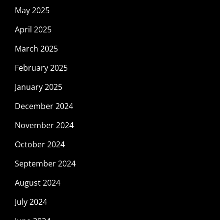
May 2025
April 2025
March 2025
February 2025
January 2025
December 2024
November 2024
October 2024
September 2024
August 2024
July 2024