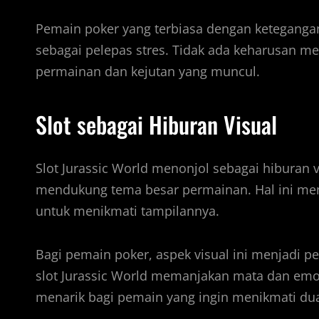
Pemain poker yang terbiasa dengan ketegangan
sebagai pelepas stres. Tidak ada keharusan m
permainan dan kejutan yang muncul.
Slot sebagai Hiburan Visual
Slot Jurassic World menonjol sebagai hiburan 
mendukung tema besar permainan. Hal ini me
untuk menikmati tampilannya.
Bagi pemain poker, aspek visual ini menjadi 
slot Jurassic World memanjakan mata dan emo
menarik bagi pemain yang ingin menikmati du