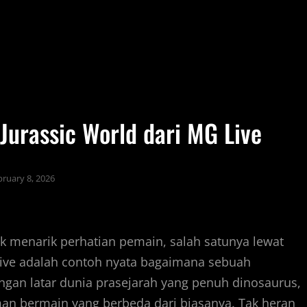
 Jurassic World dari MG Live
bruary 8, 2026
k menarik perhatian pemain, salah satunya lewat
 Live adalah contoh nyata bagaimana sebuah
ngan latar dunia prasejarah yang penuh dinosaurus,
an bermain yang berbeda dari biasanya. Tak heran