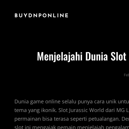
BUYDNPONLINE
Menjelajahi Dunia Slot
Fe
Dunia game online selalu punya cara unik untu
tema yang ikonik. Slot Jurassic World dari MG
permainan bisa terasa seperti petualangan. De
slot ini mengajak pemain menjelajah pengalam