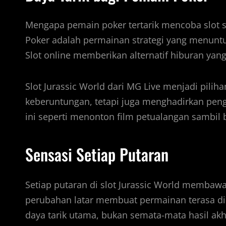
Mengapa pemain poker tertarik mencoba slot se
Poker adalah permainan strategi yang menunt
Slot online memberikan alternatif hiburan yang 
Slot Jurassic World dari MG Live menjadi pili
keberuntungan, tetapi juga menghadirkan pen
ini seperti menonton film petualangan sambi
Sensasi Setiap Putaran
Setiap putaran di slot Jurassic World membawa
perubahan latar membuat permainan terasa di
daya tarik utama, bukan semata-mata hasil akh