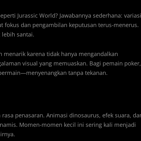
perti Jurassic World? Jawabannya sederhana: variasi
ut fokus dan pengambilan keputusan terus-menerus.
lebih santai.
han menarik karena tidak hanya mengandalkan
galaman visual yang memuaskan. Bagi pemain poker,
l bermain—menyenangkan tanpa tekanan.
 rasa penasaran. Animasi dinosaurus, efek suara, da
namis. Momen-momen kecil ini sering kali menjadi
irnya.