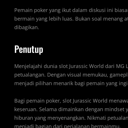
Pemain poker yang ikut dalam diskusi ini bias
bermain yang lebih luas. Bukan soal menang ata
dibagikan.
Penutup
Menjelajahi dunia slot Jurassic World dari M
petualangan. Dengan visual memukau, gameplay
menjadi pilihan menarik bagi pemain yang ing
Bagi pemain poker, slot Jurassic World mena
keseruan. Selama dimainkan dengan mindset ya
hiburan yang menyenangkan. Nikmati petualan
menjadi bagian dari perjalanan bermainmu.