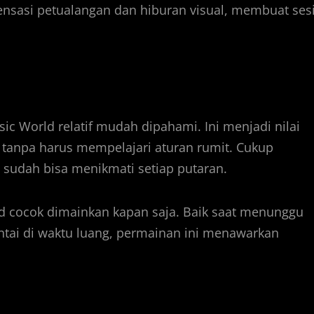
 sensasi petualangan dan hiburan visual, membuat ses
ic World relatif mudah dipahami. Ini menjadi nilai
 tanpa harus mempelajari aturan rumit. Cukup
sudah bisa menikmati setiap putaran.
d cocok dimainkan kapan saja. Baik saat menunggu
antai di waktu luang, permainan ini menawarkan