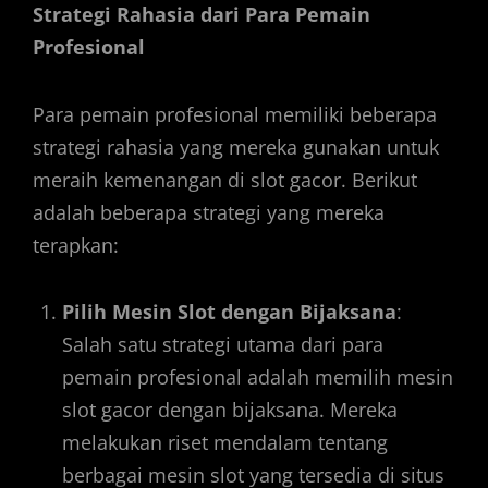
Strategi Rahasia dari Para Pemain
Profesional
Para pemain profesional memiliki beberapa
strategi rahasia yang mereka gunakan untuk
meraih kemenangan di slot gacor. Berikut
adalah beberapa strategi yang mereka
terapkan:
Pilih Mesin Slot dengan Bijaksana
:
Salah satu strategi utama dari para
pemain profesional adalah memilih mesin
slot gacor dengan bijaksana. Mereka
melakukan riset mendalam tentang
berbagai mesin slot yang tersedia di situs