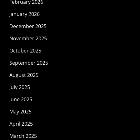
February 2026
January 2026
December 2025
November 2025
October 2025
September 2025
August 2025
July 2025
June 2025
May 2025
April 2025
March 2025