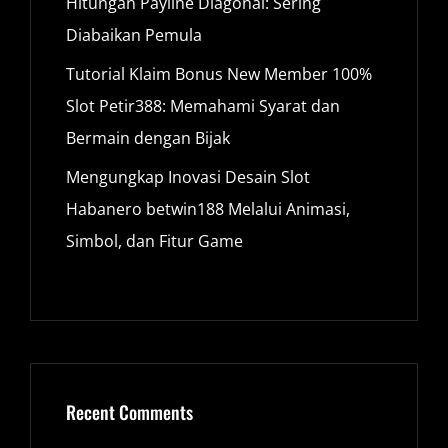
Hitungan Payline Diagonal: Sering
Diabaikan Pemula
Tutorial Klaim Bonus New Member 100%
Slot Petir388: Memahami Syarat dan
Bermain dengan Bijak
Mengungkap Inovasi Desain Slot
Habanero betwin188 Melalui Animasi,
Simbol, dan Fitur Game
Recent Comments