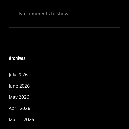
No comments to show.
Archives
July 2026
June 2026
May 2026
April 2026
March 2026