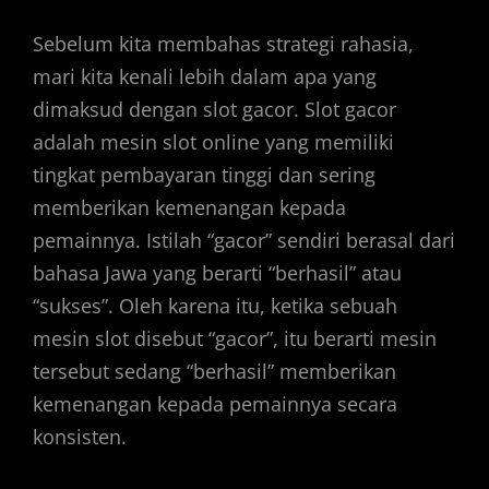
Sebelum kita membahas strategi rahasia,
mari kita kenali lebih dalam apa yang
dimaksud dengan slot gacor. Slot gacor
adalah mesin slot online yang memiliki
tingkat pembayaran tinggi dan sering
memberikan kemenangan kepada
pemainnya. Istilah “gacor” sendiri berasal dari
bahasa Jawa yang berarti “berhasil” atau
“sukses”. Oleh karena itu, ketika sebuah
mesin slot disebut “gacor”, itu berarti mesin
tersebut sedang “berhasil” memberikan
kemenangan kepada pemainnya secara
konsisten.