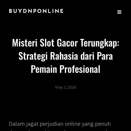
BUYDNPONLINE
Misteri Slot Gacor Terungkap:
Strategi Rahasia dari Para
Pemain Profesional
May 2, 2024
Dalam jagat perjudian online yang penuh