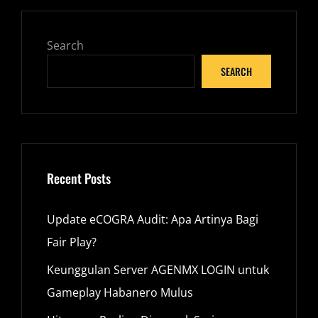
Search
SEARCH
Recent Posts
Update eCOGRA Audit: Apa Artinya Bagi
Fair Play?
Keunggulan Server AGENMX LOGIN untuk
Gameplay Habanero Mulus