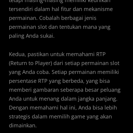
tetapi masing-masing memiliki keunikan
tersendiri dalam hal fitur dan mekanisme
permainan. Cobalah berbagai jenis
permainan slot dan tentukan mana yang
paling Anda sukai.
Kedua, pastikan untuk memahami RTP
(Return to Player) dari setiap permainan slot
yang Anda coba. Setiap permainan memiliki
persentase RTP yang berbeda, yang bisa
memberi gambaran seberapa besar peluang
Anda untuk menang dalam jangka panjang.
Dengan memahami hal ini, Anda bisa lebih
strategis dalam memilih game yang akan
dimainkan.