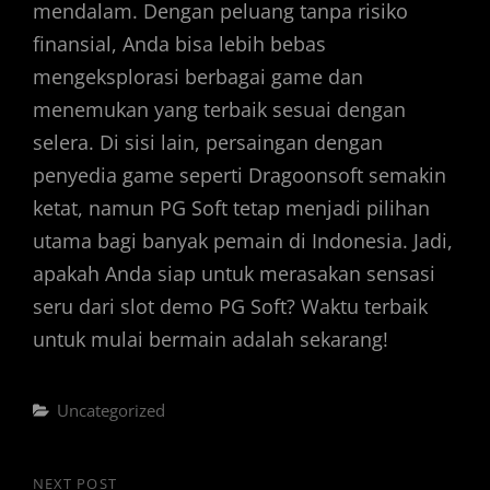
mendalam. Dengan peluang tanpa risiko
finansial, Anda bisa lebih bebas
mengeksplorasi berbagai game dan
menemukan yang terbaik sesuai dengan
selera. Di sisi lain, persaingan dengan
penyedia game seperti Dragoonsoft semakin
ketat, namun PG Soft tetap menjadi pilihan
utama bagi banyak pemain di Indonesia. Jadi,
apakah Anda siap untuk merasakan sensasi
seru dari slot demo PG Soft? Waktu terbaik
untuk mulai bermain adalah sekarang!
Categories
Uncategorized
Post
NEXT POST
Next