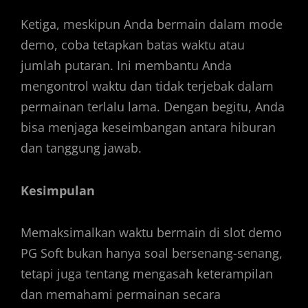
Ketiga, meskipun Anda bermain dalam mode
demo, coba tetapkan batas waktu atau
jumlah putaran. Ini membantu Anda
mengontrol waktu dan tidak terjebak dalam
permainan terlalu lama. Dengan begitu, Anda
bisa menjaga keseimbangan antara hiburan
dan tanggung jawab.
Kesimpulan
Memaksimalkan waktu bermain di slot demo
PG Soft bukan hanya soal bersenang-senang,
tetapi juga tentang mengasah keterampilan
dan memahami permainan secara