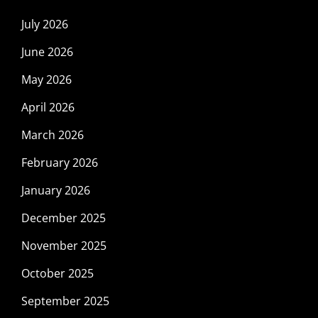
July 2026
June 2026
May 2026
April 2026
March 2026
February 2026
January 2026
December 2025
November 2025
October 2025
September 2025