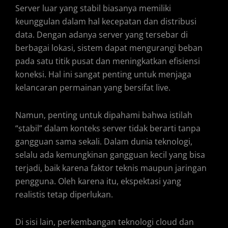
Server luar yang stabil biasanya memiliki
keunggulan dalam hal kecepatan dan distribusi
data. Dengan adanya server yang tersebar di
berbagai lokasi, sistem dapat mengurangi beban
pada satu titik pusat dan meningkatkan efisiensi
koneksi. Hal ini sangat penting untuk menjaga
kelancaran permainan yang bersifat live.
Namun, penting untuk dipahami bahwa istilah
“stabil” dalam konteks server tidak berarti tanpa
gangguan sama sekali. Dalam dunia teknologi,
selalu ada kemungkinan gangguan kecil yang bisa
terjadi, baik karena faktor teknis maupun jaringan
pengguna. Oleh karena itu, ekspektasi yang
realistis tetap diperlukan.
Di sisi lain, perkembangan teknologi cloud dan