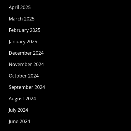
April 2025
March 2025
February 2025
January 2025
December 2024
November 2024
October 2024
September 2024
August 2024
July 2024
June 2024