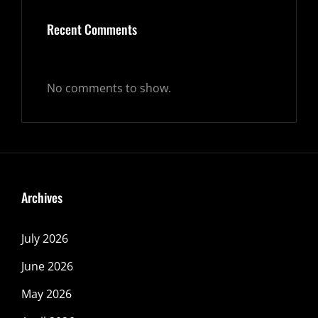
Recent Comments
No comments to show.
Archives
July 2026
June 2026
May 2026