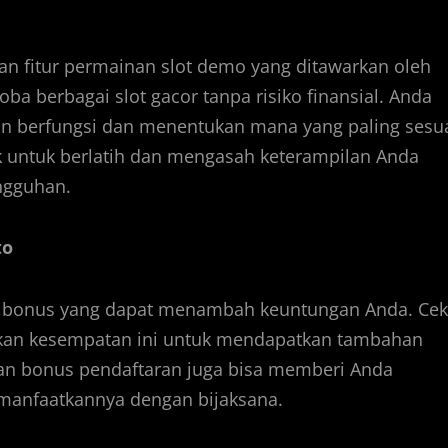
n fitur permainan slot demo yang ditawarkan oleh
 berbagai slot gacor tanpa risiko finansial. Anda
an berfungsi dan menentukan mana yang paling sesu
ik untuk berlatih dan mengasah keterampilan Anda
ngguhan.
to
n bonus yang dapat menambah keuntungan Anda. Cek
tkan kesempatan ini untuk mendapatkan tambahan
dan bonus pendaftaran juga bisa memberi Anda
manfaatkannya dengan bijaksana.