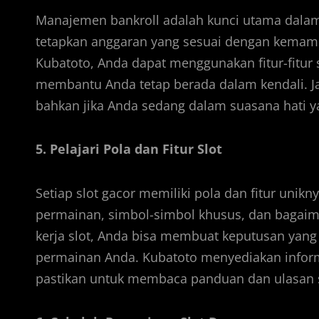
Manajemen bankroll adalah kunci utama dalam
tetapkan anggaran yang sesuai dengan kemampu
Kubatoto, Anda dapat menggunakan fitur-fitur 
membantu Anda tetap berada dalam kendali. J
bahkan jika Anda sedang dalam suasana hati y
5. Pelajari Pola dan Fitur Slot
Setiap slot gacor memiliki pola dan fitur unik
permainan, simbol-simbol khusus, dan bagaim
kerja slot, Anda bisa membuat keputusan yang 
permainan Anda. Kubatoto menyediakan informa
pastikan untuk membaca panduan dan ulasan 