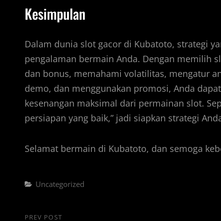
Kesimpulan
Dalam dunia slot gacor di Kubatoto, strategi
pengalaman bermain Anda. Dengan memilih slo
dan bonus, memahami volatilitas, mengatur an
demo, dan menggunakan promosi, Anda dapat
kesenangan maksimal dari permainan slot. Sep
persiapan yang baik,” jadi siapkan strategi And
Selamat bermain di Kubatoto, dan semoga kebe
Categories
Uncategorized
Post
PREV POST
Previous