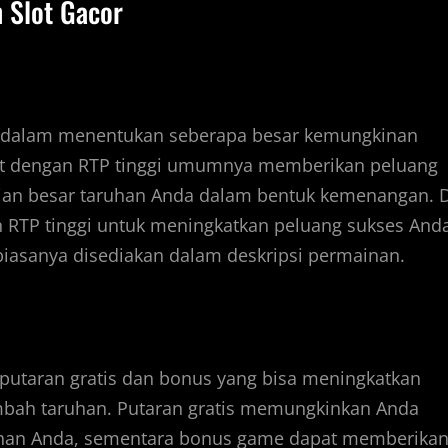
 Slot Gacor
ing dalam menentukan seberapa besar kemungkinan
ot dengan RTP tinggi umumnya memberikan peluang
ian besar taruhan Anda dalam bentuk kemenangan. D
n RTP tinggi untuk meningkatkan peluang sukses And
iasanya disediakan dalam deskripsi permainan.
 putaran gratis dan bonus yang bisa meningkatkan
bah taruhan. Putaran gratis memungkinkan Anda
uhan Anda, sementara bonus game dapat memberika