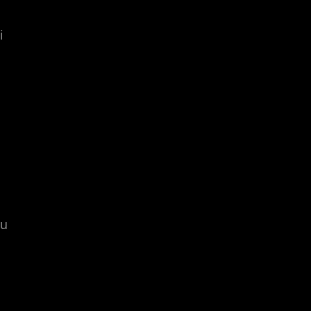
i
i
au