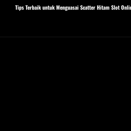
Tips Terbaik untuk Menguasai Scatter Hitam Slot Onli