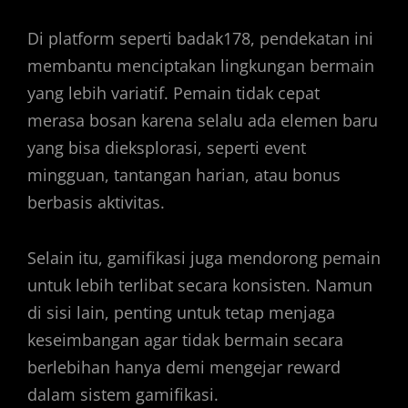
Di platform seperti badak178, pendekatan ini
membantu menciptakan lingkungan bermain
yang lebih variatif. Pemain tidak cepat
merasa bosan karena selalu ada elemen baru
yang bisa dieksplorasi, seperti event
mingguan, tantangan harian, atau bonus
berbasis aktivitas.
Selain itu, gamifikasi juga mendorong pemain
untuk lebih terlibat secara konsisten. Namun
di sisi lain, penting untuk tetap menjaga
keseimbangan agar tidak bermain secara
berlebihan hanya demi mengejar reward
dalam sistem gamifikasi.