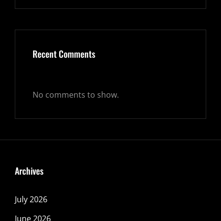
Recent Comments
No comments to show.
Archives
July 2026
June 2026