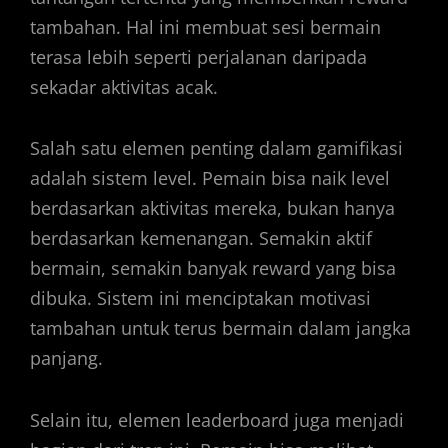
tambahan. Hal ini membuat sesi bermain
terasa lebih seperti perjalanan daripada
sekadar aktivitas acak.
Salah satu elemen penting dalam gamifikasi
adalah sistem level. Pemain bisa naik level
berdasarkan aktivitas mereka, bukan hanya
berdasarkan kemenangan. Semakin aktif
bermain, semakin banyak reward yang bisa
dibuka. Sistem ini menciptakan motivasi
tambahan untuk terus bermain dalam jangka
panjang.
Selain itu, elemen leaderboard juga menjadi