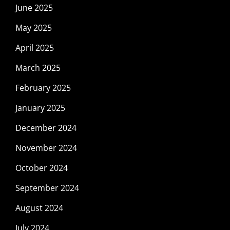
June 2025
May 2025
April 2025
March 2025
February 2025
January 2025
December 2024
November 2024
October 2024
September 2024
August 2024
July 2024