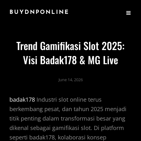
BUYDNPONLINE
Trend Gamifikasi Slot 2025:
Visi Badak178 & MG Live
June 14, 2026
badak178
Industri slot online terus
berkembang pesat, dan tahun 2025 menjadi
titik penting dalam transformasi besar yang
dikenal sebagai gamifikasi slot. Di platform
seperti badak178, kolaborasi konsep