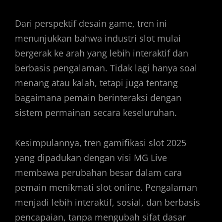
Dari perspektif desain game, tren ini
menunjukkan bahwa industri slot mulai
bergerak ke arah yang lebih interaktif dan
berbasis pengalaman. Tidak lagi hanya soal
menang atau kalah, tetapi juga tentang
bagaimana pemain berinteraksi dengan
sistem permainan secara keseluruhan.
Kesimpulannya, tren gamifikasi slot 2025
yang dipadukan dengan visi MG Live
membawa perubahan besar dalam cara
pemain menikmati slot online. Pengalaman
menjadi lebih interaktif, sosial, dan berbasis
pencapaian, tanpa mengubah sifat dasar