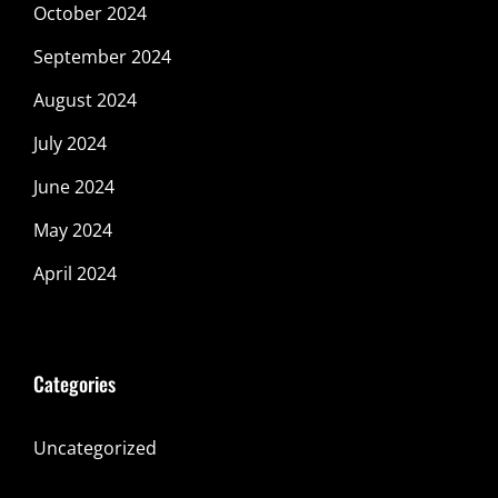
October 2024
September 2024
August 2024
July 2024
June 2024
May 2024
April 2024
Categories
Uncategorized