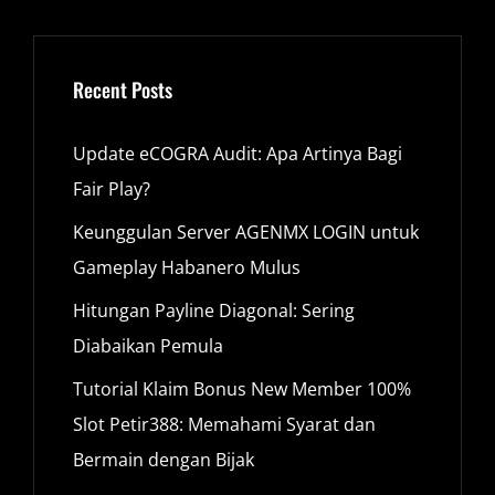
Recent Posts
Update eCOGRA Audit: Apa Artinya Bagi
Fair Play?
Keunggulan Server AGENMX LOGIN untuk
Gameplay Habanero Mulus
Hitungan Payline Diagonal: Sering
Diabaikan Pemula
Tutorial Klaim Bonus New Member 100%
Slot Petir388: Memahami Syarat dan
Bermain dengan Bijak