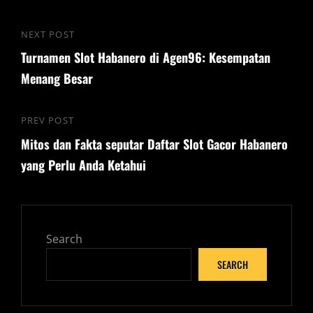
Post
NEXT POST
Next
navigation
Turnamen Slot Habanero di Agen96: Kesempatan
Post
Menang Besar
PREV POST
Previous
Mitos dan Fakta seputar Daftar Slot Gacor Habanero
Post
yang Perlu Anda Ketahui
Search
SEARCH