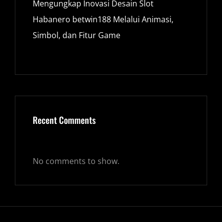
Mengungkap Inovasi Desain Slot
Habanero betwin188 Melalui Animasi,
Simbol, dan Fitur Game
Recent Comments
No comments to show.