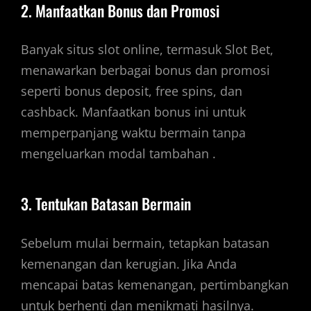
2. Manfaatkan Bonus dan Promosi
Banyak situs slot online, termasuk Slot Bet,
menawarkan berbagai bonus dan promosi
seperti bonus deposit, free spins, dan
cashback. Manfaatkan bonus ini untuk
memperpanjang waktu bermain tanpa
mengeluarkan modal tambahan
.​
3. Tentukan Batasan Bermain
Sebelum mulai bermain, tetapkan batasan
kemenangan dan kerugian. Jika Anda
mencapai batas kemenangan, pertimbangkan
untuk berhenti dan menikmati hasilnya.