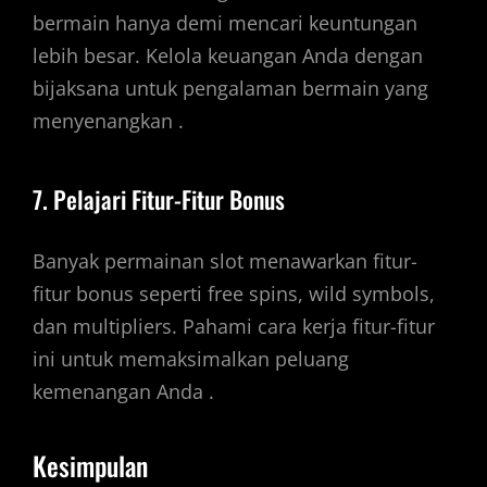
bermain hanya demi mencari keuntungan
lebih besar. Kelola keuangan Anda dengan
bijaksana untuk pengalaman bermain yang
menyenangkan
.​
7. Pelajari Fitur-Fitur Bonus
Banyak permainan slot menawarkan fitur-
fitur bonus seperti free spins, wild symbols,
dan multipliers. Pahami cara kerja fitur-fitur
ini untuk memaksimalkan peluang
kemenangan Anda
.​
Kesimpulan