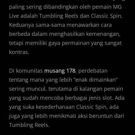
paling sering dibandingkan oleh pemain MG
Live adalah Tumbling Reels dan Classic Spin.
Keduanya sama-sama menawarkan cara
berbeda dalam menghasilkan kemenangan,
tetapi memiliki gaya permainan yang sangat
kontras.
Di komunitas
musang 178
, perdebatan
tentang mana yang lebih “enak dimainkan”
sering muncul, terutama di kalangan pemain
yang sudah mencoba berbagai jenis slot. Ada
yang suka kesederhanaan Classic Spin, ada
juga yang lebih menikmati aksi beruntun dari
Tumbling Reels.