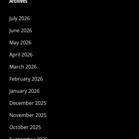
Archives
July 2026
June 2026
May 2026
April 2026
March 2026
February 2026
January 2026
December 2025
November 2025
October 2025