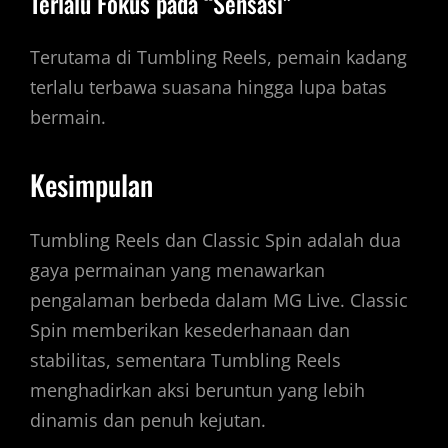
Terlalu Fokus pada “Sensasi”
Terutama di Tumbling Reels, pemain kadang
terlalu terbawa suasana hingga lupa batas
bermain.
Kesimpulan
Tumbling Reels dan Classic Spin adalah dua
gaya permainan yang menawarkan
pengalaman berbeda dalam MG Live. Classic
Spin memberikan kesederhanaan dan
stabilitas, sementara Tumbling Reels
menghadirkan aksi beruntun yang lebih
dinamis dan penuh kejutan.