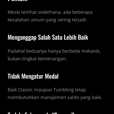
Meski terlihat sederhana, ada beberapa
kesalahan umum yang sering terjadi:
Menganggap Salah Satu Lebih Baik
Padahal keduanya hanya berbeda mekanik,
bukan tingkat kemenangan.
Tidak Mengatur Modal
Baik Classic maupun Tumbling tetap
membutuhkan manajemen saldo yang baik.