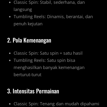
Classic Spin: Stabil, sederhana, dan
langsung
Tumbling Reels: Dinamis, berantai, dan
penuh kejutan
2. Pola Kemenangan
Classic Spin: Satu spin = satu hasil
Tumbling Reels: Satu spin bisa
menghasilkan banyak kemenangan
berturut-turut
3. Intensitas Permainan
Classic Spin: Tenang dan mudah dipahami