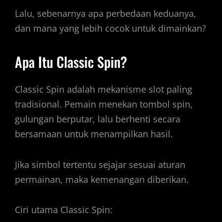
Lalu, sebenarnya apa perbedaan keduanya,
dan mana yang lebih cocok untuk dimainkan?
Apa Itu Classic Spin?
Classic Spin adalah mekanisme slot paling
tradisional. Pemain menekan tombol spin,
gulungan berputar, lalu berhenti secara
bersamaan untuk menampilkan hasil.
Jika simbol tertentu sejajar sesuai aturan
permainan, maka kemenangan diberikan.
Ciri utama Classic Spin: