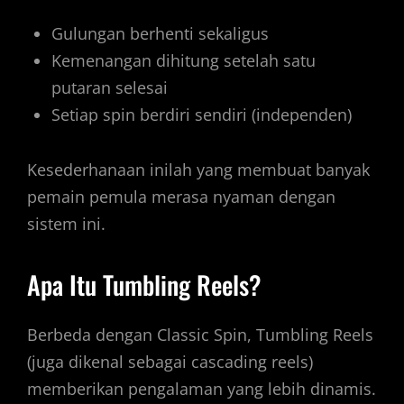
Gulungan berhenti sekaligus
Kemenangan dihitung setelah satu
putaran selesai
Setiap spin berdiri sendiri (independen)
Kesederhanaan inilah yang membuat banyak
pemain pemula merasa nyaman dengan
sistem ini.
Apa Itu Tumbling Reels?
Berbeda dengan Classic Spin, Tumbling Reels
(juga dikenal sebagai cascading reels)
memberikan pengalaman yang lebih dinamis.