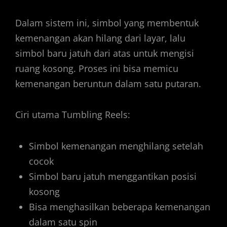
Dalam sistem ini, simbol yang membentuk
kemenangan akan hilang dari layar, lalu
simbol baru jatuh dari atas untuk mengisi
ruang kosong. Proses ini bisa memicu
kemenangan beruntun dalam satu putaran.
Ciri utama Tumbling Reels:
Simbol kemenangan menghilang setelah
cocok
Simbol baru jatuh menggantikan posisi
kosong
Bisa menghasilkan beberapa kemenangan
dalam satu spin