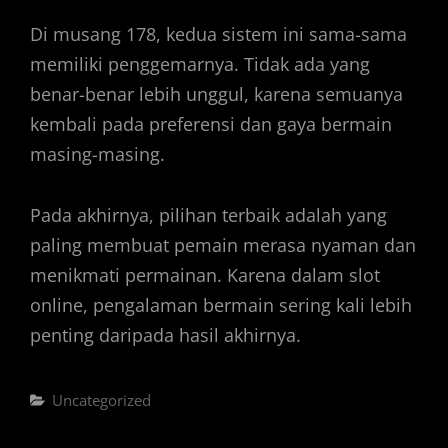
Di musang 178, kedua sistem ini sama-sama
memiliki penggemarnya. Tidak ada yang
benar-benar lebih unggul, karena semuanya
kembali pada preferensi dan gaya bermain
masing-masing.
Pada akhirnya, pilihan terbaik adalah yang
paling membuat pemain merasa nyaman dan
menikmati permainan. Karena dalam slot
online, pengalaman bermain sering kali lebih
penting daripada hasil akhirnya.
Categories
Uncategorized