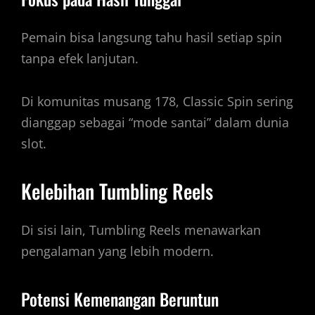
Pemain bisa langsung tahu hasil setiap spin
tanpa efek lanjutan.
Di komunitas musang 178, Classic Spin sering
dianggap sebagai “mode santai” dalam dunia
slot.
Kelebihan Tumbling Reels
Di sisi lain, Tumbling Reels menawarkan
pengalaman yang lebih modern.
Potensi Kemenangan Beruntun