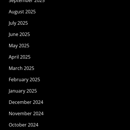
September 2025
August 2025
July 2025
June 2025
May 2025
April 2025
March 2025
February 2025
January 2025
December 2024
November 2024
October 2024