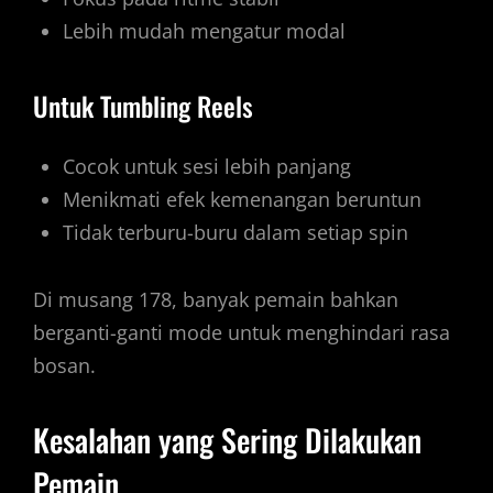
Lebih mudah mengatur modal
Untuk Tumbling Reels
Cocok untuk sesi lebih panjang
Menikmati efek kemenangan beruntun
Tidak terburu-buru dalam setiap spin
Di musang 178, banyak pemain bahkan
berganti-ganti mode untuk menghindari rasa
bosan.
Kesalahan yang Sering Dilakukan
Pemain