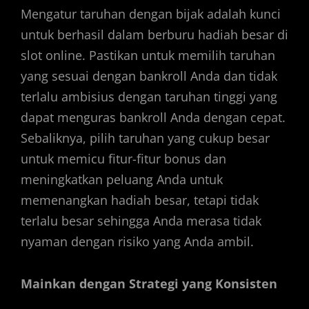
Mengatur taruhan dengan bijak adalah kunci
untuk berhasil dalam berburu hadiah besar di
slot online. Pastikan untuk memilih taruhan
yang sesuai dengan bankroll Anda dan tidak
terlalu ambisius dengan taruhan tinggi yang
dapat menguras bankroll Anda dengan cepat.
Sebaliknya, pilih taruhan yang cukup besar
untuk memicu fitur-fitur bonus dan
meningkatkan peluang Anda untuk
memenangkan hadiah besar, tetapi tidak
terlalu besar sehingga Anda merasa tidak
nyaman dengan risiko yang Anda ambil.
Mainkan dengan Strategi yang Konsisten