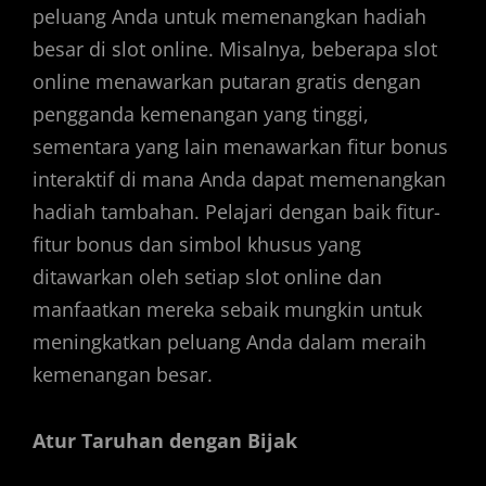
peluang Anda untuk memenangkan hadiah
besar di slot online. Misalnya, beberapa slot
online menawarkan putaran gratis dengan
pengganda kemenangan yang tinggi,
sementara yang lain menawarkan fitur bonus
interaktif di mana Anda dapat memenangkan
hadiah tambahan. Pelajari dengan baik fitur-
fitur bonus dan simbol khusus yang
ditawarkan oleh setiap slot online dan
manfaatkan mereka sebaik mungkin untuk
meningkatkan peluang Anda dalam meraih
kemenangan besar.
Atur Taruhan dengan Bijak