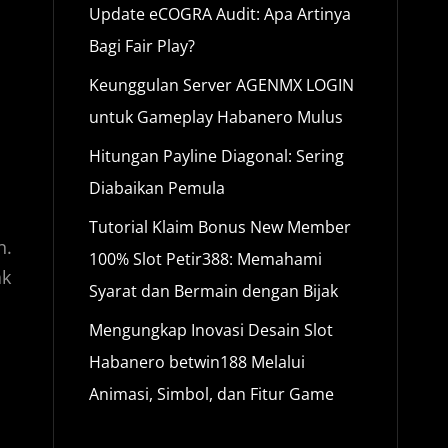
Update eCOGRA Audit: Apa Artinya
Bagi Fair Play?
Keunggulan Server AGENMX LOGIN
untuk Gameplay Habanero Mulus
Hitungan Payline Diagonal: Sering
Diabaikan Pemula
Tutorial Klaim Bonus New Member
n.
100% Slot Petir388: Memahami
ak
Syarat dan Bermain dengan Bijak
Mengungkap Inovasi Desain Slot
Habanero betwin188 Melalui
Animasi, Simbol, dan Fitur Game