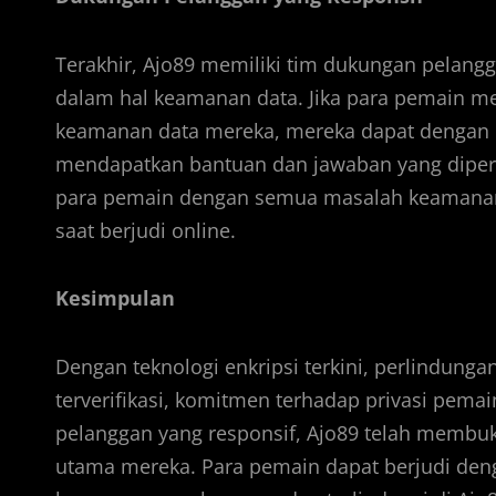
Terakhir, Ajo89 memiliki tim dukungan pelan
dalam hal keamanan data. Jika para pemain me
keamanan data mereka, mereka dapat dengan
mendapatkan bantuan dan jawaban yang diper
para pemain dengan semua masalah keamanan
saat berjudi online.
Kesimpulan
Dengan teknologi enkripsi terkini, perlindung
terverifikasi, komitmen terhadap privasi pemai
pelanggan yang responsif, Ajo89 telah membu
utama mereka. Para pemain dapat berjudi den