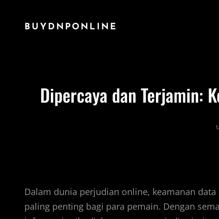
BUYDNPONLINE
Dipercaya dan Terjamin: 
M
Dalam dunia perjudian online, keamanan data 
paling penting bagi para pemain. Dengan sem