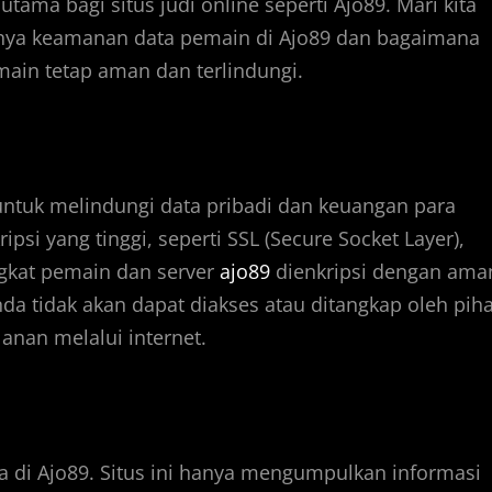
tama bagi situs judi online seperti Ajo89. Mari kita
ngnya keamanan data pemain di Ajo89 dan bagaimana
main tetap aman dan terlindungi.
untuk melindungi data pribadi dan keuangan para
i yang tinggi, seperti SSL (Secure Socket Layer),
ngkat pemain dan server
ajo89
dienkripsi dengan ama
nda tidak akan dapat diakses atau ditangkap oleh pih
anan melalui internet.
a di Ajo89. Situs ini hanya mengumpulkan informasi