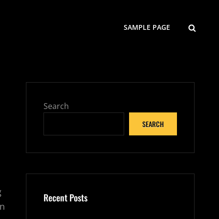
SEARCH
SAMPLE PAGE
Search
SEARCH
g
Recent Posts
an