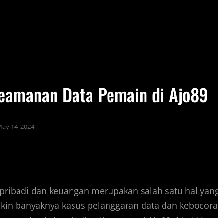
Keamanan Data Pemain di Ajo89
ay 14, 2024
pribadi dan keuangan merupakan salah satu hal yan
akin banyaknya kasus pelanggaran data dan kebocor