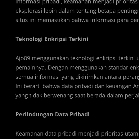
informasi pribadi, keamanan menjadi prioritas u
eksplorasi lebih dalam tentang betapa penti
situs ini memastikan bahwa informasi para pe
Teknologi Enkripsi Terkini
Ajo89 menggunakan teknologi enkripsi terkini 
pemainnya. Dengan menggunakan standar enkrips
semua informasi yang dikirimkan antara pera
Ini berarti bahwa data pribadi dan keuangan A
yang tidak berwenang saat berada dalam perjal
Perlindungan Data Pribadi
Keamanan data pribadi menjadi prioritas utam