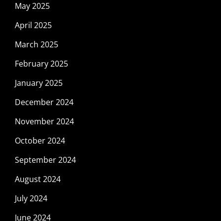
May 2025
April 2025
March 2025
February 2025
January 2025
December 2024
November 2024
October 2024
September 2024
August 2024
July 2024
June 2024