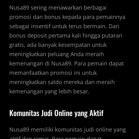
Nusa89 sering menawarkan berbagai
promosi dan bonus kepada para pemainnya
sebagai insentif untuk terus bermain. Dari
bonus deposit pertama kali hingga putaran
gratis, ada banyak kesempatan untuk
meningkatkan peluang Anda meraih
kemenangan di Nusa89. Para pemain dapat
memanfaatkan promosi ini untuk
meningkatkan saldo mereka dan meraih
kemenangan yang lebih besar.
Komunitas Judi Online yang Aktif
Nusa89 memiliki komunitas judi online yang
aktif dan ramai. Para pemain dapat