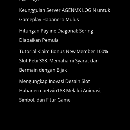
Keunggulan Server AGENMX LOGIN untuk
Gameplay Habanero Mulus
Hitungan Payline Diagonal: Sering
Diabaikan Pemula
Tutorial Klaim Bonus New Member 100%
Slot Petir388: Memahami Syarat dan
Bermain dengan Bijak
Mengungkap Inovasi Desain Slot
Habanero betwin188 Melalui Animasi,
Simbol, dan Fitur Game