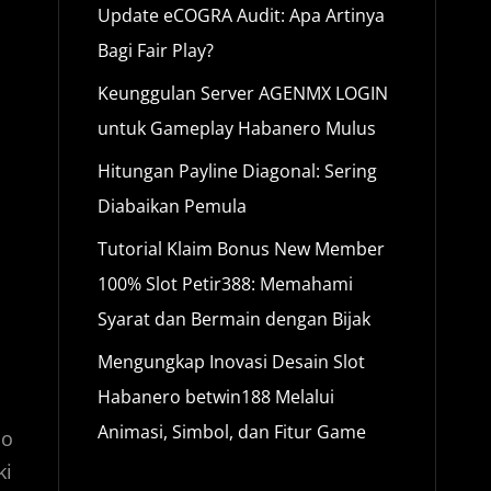
Update eCOGRA Audit: Apa Artinya
Bagi Fair Play?
Keunggulan Server AGENMX LOGIN
untuk Gameplay Habanero Mulus
Hitungan Payline Diagonal: Sering
Diabaikan Pemula
Tutorial Klaim Bonus New Member
100% Slot Petir388: Memahami
Syarat dan Bermain dengan Bijak
Mengungkap Inovasi Desain Slot
Habanero betwin188 Melalui
Animasi, Simbol, dan Fitur Game
no
ki