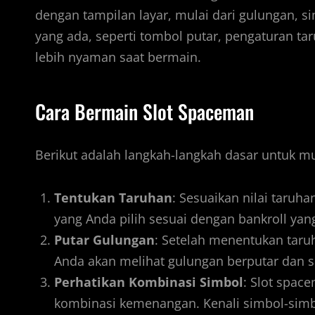
dengan tampilan layar, mulai dari gulungan, s
yang ada, seperti tombol putar, pengaturan t
lebih nyaman saat bermain.
Cara Bermain Slot Spaceman
Berikut adalah langkah-langkah dasar untuk m
Tentukan Taruhan
: Sesuaikan nilai taru
yang Anda pilih sesuai dengan bankroll yang
Putar Gulungan
: Setelah menentukan taru
Anda akan melihat gulungan berputar dan s
Perhatikan Kombinasi Simbol
: Slot spac
kombinasi kemenangan. Kenali simbol-simbol