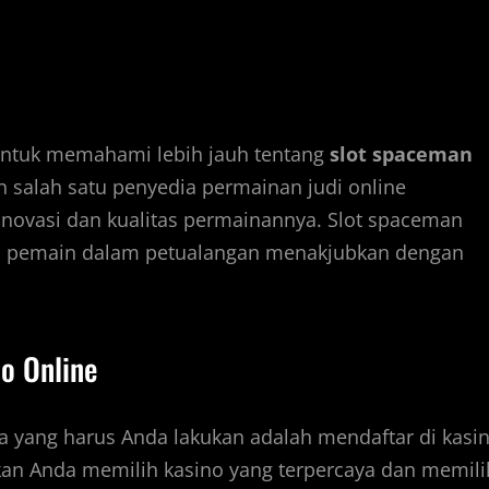
untuk memahami lebih jauh tentang
slot spaceman
n salah satu penyedia permainan judi online
inovasi dan kualitas permainannya. Slot spaceman
 pemain dalam petualangan menakjubkan dengan
o Online
 yang harus Anda lakukan adalah mendaftar di kasi
kan Anda memilih kasino yang terpercaya dan memili