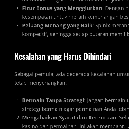
Fitur Bonus yang Menggiurkan
: Dengan b
kesempatan untuk meraih kemenangan bes
Peluang Menang yang Baik
: Spinix mera
kompetitif, sehingga setiap putaran memil
Kesalahan yang Harus Dihindari
Sebagai pemula, ada beberapa kesalahan umu
tetap menyenangkan:
Bermain Tanpa Strategi
: Jangan bermain 
strategi bermain agar permainan Anda lebih
Mengabaikan Syarat dan Ketentuan
: Sel
kasino dan permainan. Ini akan membantu 