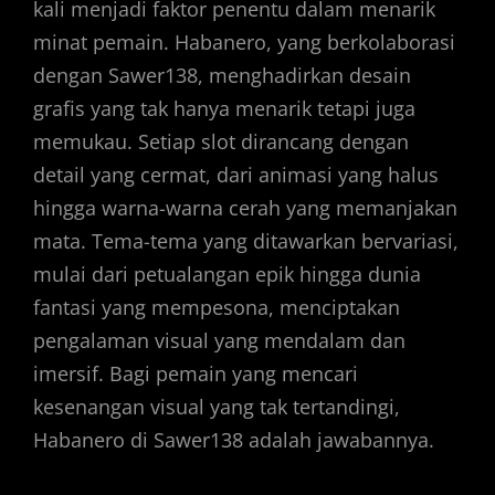
kali menjadi faktor penentu dalam menarik
minat pemain. Habanero, yang berkolaborasi
dengan Sawer138, menghadirkan desain
grafis yang tak hanya menarik tetapi juga
memukau. Setiap slot dirancang dengan
detail yang cermat, dari animasi yang halus
hingga warna-warna cerah yang memanjakan
mata. Tema-tema yang ditawarkan bervariasi,
mulai dari petualangan epik hingga dunia
fantasi yang mempesona, menciptakan
pengalaman visual yang mendalam dan
imersif. Bagi pemain yang mencari
kesenangan visual yang tak tertandingi,
Habanero di Sawer138 adalah jawabannya.