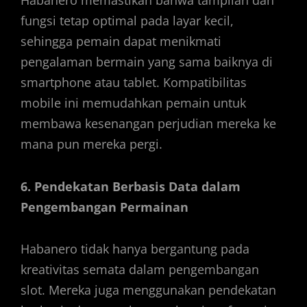
Habanero memastikan bahwa tampilan dan
fungsi tetap optimal pada layar kecil,
sehingga pemain dapat menikmati
pengalaman bermain yang sama baiknya di
smartphone atau tablet. Kompatibilitas
mobile ini memudahkan pemain untuk
membawa kesenangan perjudian mereka ke
mana pun mereka pergi.
6. Pendekatan Berbasis Data dalam
Pengembangan Permainan
Habanero tidak hanya bergantung pada
kreativitas semata dalam pengembangan
slot. Mereka juga menggunakan pendekatan