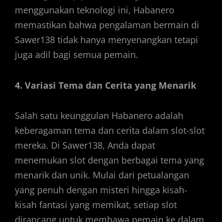
menggunakan teknologi ini, Habanero
memastikan bahwa pengalaman bermain di
Sawer138 tidak hanya menyenangkan tetapi
juga adil bagi semua pemain.
4. Variasi Tema dan Cerita yang Menarik
Salah satu keunggulan Habanero adalah
keberagaman tema dan cerita dalam slot-slot
mereka. Di Sawer138, Anda dapat
menemukan slot dengan berbagai tema yang
menarik dan unik. Mulai dari petualangan
yang penuh dengan misteri hingga kisah-
kisah fantasi yang memikat, setiap slot
dirancang untuk membawa pemain ke dalam