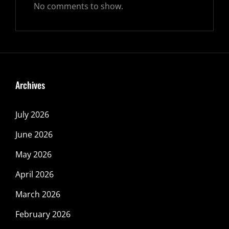
No comments to show.
Archives
July 2026
June 2026
May 2026
April 2026
March 2026
February 2026