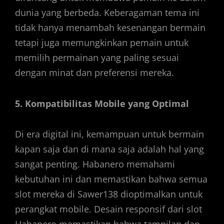
dunia yang berbeda. Keberagaman tema ini
tidak hanya menambah kesenangan bermain
tetapi juga memungkinkan pemain untuk
memilih permainan yang paling sesuai
dengan minat dan preferensi mereka.
5. Kompatibilitas Mobile yang Optimal
Di era digital ini, kemampuan untuk bermain
kapan saja dan di mana saja adalah hal yang
sangat penting. Habanero memahami
kebutuhan ini dan memastikan bahwa semua
slot mereka di Sawer138 dioptimalkan untuk
perangkat mobile. Desain responsif dari slot