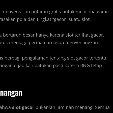
m menyediakan putaran gratis untuk mencoba game
sakan pola dan tingkat “gacor” suatu slot.
a bertaruh besar hanya karena slot terlihat gacor.
 untuk menjaga permainan tetap menyenangkan.
s berbagi pengalaman tentang slot gacor tertentu.
 jangan dijadikan patokan pasti karena RNG tetap
enangan
 bahwa
slot gacor
bukanlah jaminan menang. Semua