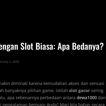
engan Slot Biasa: Apa Bedanya?
bruary 2, 2026
emakin diminati karena kemudahan akses dan sensasi
h banyaknya pilihan game, istilah
slot gacor
sering
alu, apa sebenarnya perbedaan antara
dewa1000
dan
i pengalaman bermain Anda? Mari kita bahas secara