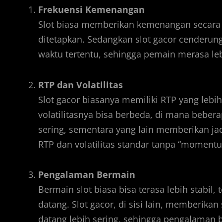
Frekuensi Kemenangan
Slot biasa memberikan kemenangan secara 
ditetapkan. Sedangkan slot gacor cenderu
waktu tertentu, sehingga pemain merasa le
RTP dan Volatilitas
Slot gacor biasanya memiliki RTP yang lebih t
volatilitasnya bisa berbeda, di mana bebe
sering, sementara yang lain memberikan jac
RTP dan volatilitas standar tanpa “momentu
Pengalaman Bermain
Bermain slot biasa bisa terasa lebih stabi
datang. Slot gacor, di sisi lain, memberi
datang lebih sering, sehingga pengalaman b