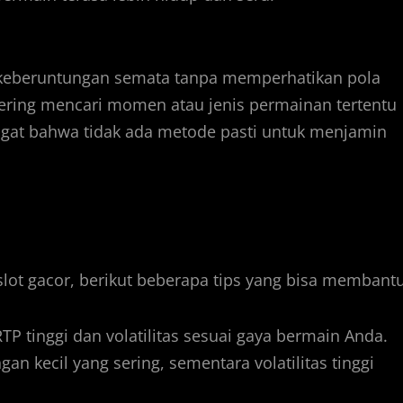
 keberuntungan semata tanpa memperhatikan pola
sering mencari momen atau jenis permainan tertentu
ingat bahwa tidak ada metode pasti untuk menjamin
lot gacor, berikut beberapa tips yang bisa membantu
 RTP tinggi dan volatilitas sesuai gaya bermain Anda.
an kecil yang sering, sementara volatilitas tinggi