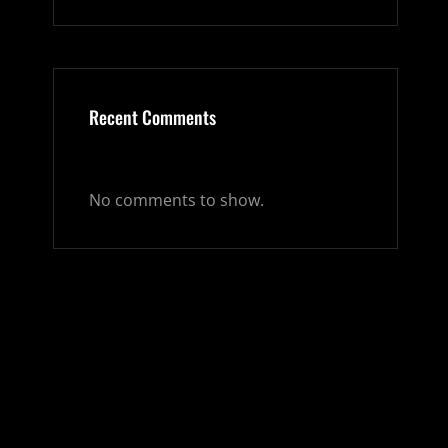
Recent Comments
No comments to show.