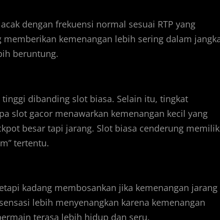
acak dengan frekuensi normal sesuai RTP yang
ng memberikan kemenangan lebih sering dalam jangk
bih beruntung.
inggi dibanding slot biasa. Selain itu, tingkat
rapa slot gacor menawarkan kemenangan kecil yang
kpot besar tapi jarang. Slot biasa cenderung memilik
m” tertentu.
l, tetapi kadang membosankan jika kemenangan jarang
kan sensasi lebih menyenangkan karena kemenangan
ermain terasa lebih hidup dan seru.