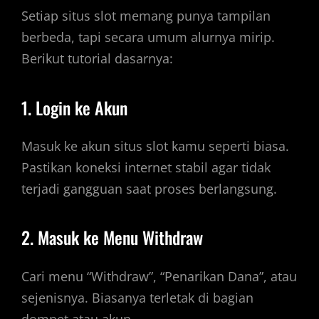
Setiap situs slot memang punya tampilan
berbeda, tapi secara umum alurnya mirip.
Berikut tutorial dasarnya:
1. Login ke Akun
Masuk ke akun situs slot kamu seperti biasa.
Pastikan koneksi internet stabil agar tidak
terjadi gangguan saat proses berlangsung.
2. Masuk ke Menu Withdraw
Cari menu “Withdraw”, “Penarikan Dana”, atau
sejenisnya. Biasanya terletak di bagian
dompet atau akun.