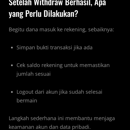
Setelah Withdraw Berhasil, Apa
yang Perlu Dilakukan?
Begitu dana masuk ke rekening, sebaiknya:
Simpan bukti transaksi jika ada
Cek saldo rekening untuk memastikan
jumlah sesuai
Logout dari akun jika sudah selesai
bermain
Langkah sederhana ini membantu menjaga
keamanan akun dan data pribadi.