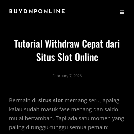
BUYDNPONLINE
Tutorial Withdraw Cepat dari
Situs Slot Online
February 7, 2026
Bermain di
situs slot
memang seru, apalagi
kalau sudah masuk fase menang dan saldo
mulai bertambah. Tapi ada satu momen yang
paling ditunggu-tunggu semua pemain: