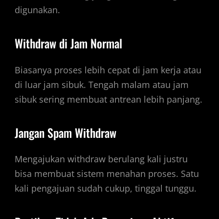
digunakan.
Withdraw di Jam Normal
Biasanya proses lebih cepat di jam kerja atau
di luar jam sibuk. Tengah malam atau jam
sibuk sering membuat antrean lebih panjang.
Jangan Spam Withdraw
Mengajukan withdraw berulang kali justru
bisa membuat sistem menahan proses. Satu
kali pengajuan sudah cukup, tinggal tunggu.