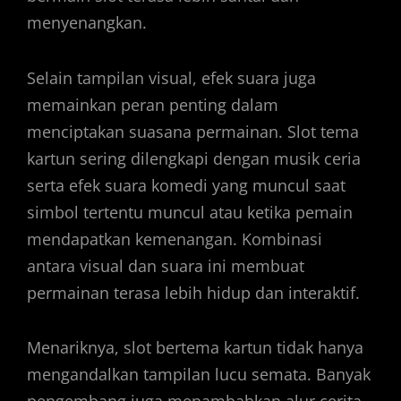
menyenangkan.
Selain tampilan visual, efek suara juga
memainkan peran penting dalam
menciptakan suasana permainan. Slot tema
kartun sering dilengkapi dengan musik ceria
serta efek suara komedi yang muncul saat
simbol tertentu muncul atau ketika pemain
mendapatkan kemenangan. Kombinasi
antara visual dan suara ini membuat
permainan terasa lebih hidup dan interaktif.
Menariknya, slot bertema kartun tidak hanya
mengandalkan tampilan lucu semata. Banyak