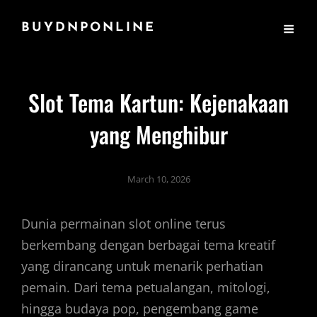
BUYDNPONLINE
Slot Tema Kartun: Kejenakaan
yang Menghibur
March 10, 2026
Dunia permainan slot online terus
berkembang dengan berbagai tema kreatif
yang dirancang untuk menarik perhatian
pemain. Dari tema petualangan, mitologi,
hingga budaya pop, pengembang game