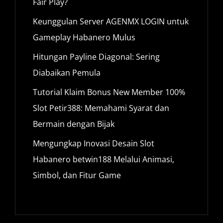
Fair Play?
Keunggulan Server AGENMX LOGIN untuk
Gameplay Habanero Mulus
Hitungan Payline Diagonal: Sering
Diabaikan Pemula
Tutorial Klaim Bonus New Member 100%
Slot Petir388: Memahami Syarat dan
Bermain dengan Bijak
Mengungkap Inovasi Desain Slot
Habanero betwin188 Melalui Animasi,
Simbol, dan Fitur Game