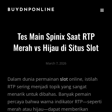
BUYDNPONLINE
Tes Main Spinix Saat RTP
Merah vs Hijau di Situs Slot
March 7, 2026
Dalam dunia permainan
slot
online, istilah
RTP sering menjadi topik yang sangat
menarik untuk dibahas. Banyak pemain
percaya bahwa warna indikator RTP—seperti
merah atau hijau—dapat memberikan