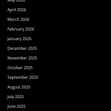
April 2026
March 2026
February 2026
January 2026
December 2025
November 2025
October 2025
September 2025
August 2025
July 2025
June 2025