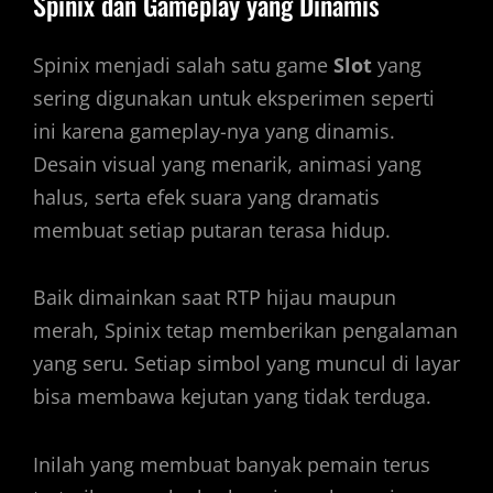
Spinix dan Gameplay yang Dinamis
Spinix menjadi salah satu game
Slot
yang
sering digunakan untuk eksperimen seperti
ini karena gameplay-nya yang dinamis.
Desain visual yang menarik, animasi yang
halus, serta efek suara yang dramatis
membuat setiap putaran terasa hidup.
Baik dimainkan saat RTP hijau maupun
merah, Spinix tetap memberikan pengalaman
yang seru. Setiap simbol yang muncul di layar
bisa membawa kejutan yang tidak terduga.
Inilah yang membuat banyak pemain terus