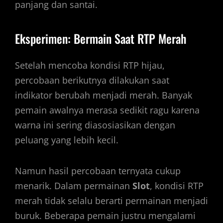
panjang dan santai.
Eksperimen: Bermain Saat RTP Merah
Setelah mencoba kondisi RTP hijau,
percobaan berikutnya dilakukan saat
indikator berubah menjadi merah. Banyak
pemain awalnya merasa sedikit ragu karena
warna ini sering diasosiasikan dengan
peluang yang lebih kecil.
Namun hasil percobaan ternyata cukup
menarik. Dalam permainan
Slot
, kondisi RTP
merah tidak selalu berarti permainan menjadi
buruk. Beberapa pemain justru mengalami